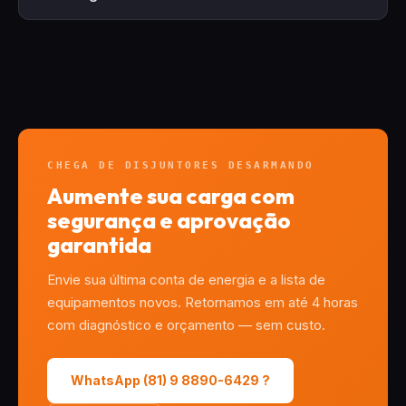
cabo superaquece e derrete dentro da parede,
Sim. Além de
todo Pernambuco
(185 cidades),
causando incêndio. O correto é redimensionar cabos,
atendemos projetos no
Nordeste
: Paraíba (Energisa),
disjuntores e padrão juntos, com aprovação na
Alagoas (Equatorial), RN (Cosern), Ceará (Enel), Bahia
concessionária.
(Coelba/Neoenergia) e Sergipe (Energisa).
CHEGA DE DISJUNTORES DESARMANDO
Aumente sua carga com
segurança e aprovação
garantida
Envie sua última conta de energia e a lista de
equipamentos novos. Retornamos em até 4 horas
com diagnóstico e orçamento — sem custo.
WhatsApp (81) 9 8890-6429 ?