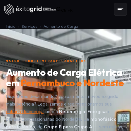
Ctrl+K
Início
›
Serviços
›
Aumento de Carga
MAIOR PRODUTIVIDADE GARANTIDA
Aumento de Carga Elétrica
em
Pernambuco e Nordeste
Disjuntores desarmando? Equipamentos novos exigindo
mais potência? Legalizamos e redimensionamos sua
entrada de energia
junto à
Neoenergia
,
Energisa
e
demais concessionárias do Nordeste. De
monofásico
para trifásico
, de
Grupo B para Grupo A
— sem multas,