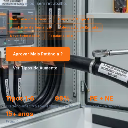
sem incêndios, sem retrabalho.
Monofásico ? Trifásico
Grupo B ? Grupo A
Ampliação de Demanda
Adequação de Entrada
Nova Subestação
Regularização
Aprovar Mais Potência ?
Ver Tipos de Aumento
Tipos 1-6
98%
PE + NE
Credenciamento Neoenergia
Aprovação 1ª vistoria
Cobertura regional
15+ anos
Experiência