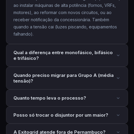
ao instalar máquinas de alta potência (fornos, VRFs,
motores), ao reformar com novos circuitos, ou ao
receber notificação da concessionária. Também
quando a tensão cai (luzes piscando, equipamentos
falhando).
Qual a diferença entre monofásico, bifásico
e trifásico?
Monofásico
(127V, 1 fase): até 12kW.
Bifásico
Quando preciso migrar para Grupo A (média
(127/220V, 2 fases): até 25kW.
Trifásico
(220/380V, 3
tensão)?
fases): acima de 25kW. Quando a demanda cresce, é
necessário migrar para a categoria superior junto à
Quando a demanda ultrapassa
75kW
. Exige
Quanto tempo leva o processo?
concessionária.
subestação própria
com medição em MT (13,8kV). A
Exitogrid cuida de tudo:
projeto
, subestação,
Troca de fase (mono→tri):
15-30 dias
. Migração
aprovação e energização.
Posso só trocar o disjuntor por um maior?
Grupo B→A com subestação:
45-90 dias
. Nosso
credenciamento Tipos 1-6
agiliza significativamente.
NÃO. Isso é extremamente perigoso.
Trocar o
A Exitogrid atende fora de Pernambuco?
disjuntor sem trocar o cabo elimina a proteção — o