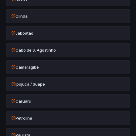
Olinda
Jaboatão
Cabo de S. Agostinho
Camaragibe
Ipojuca / Suape
Caruaru
Petrolina
Paulista