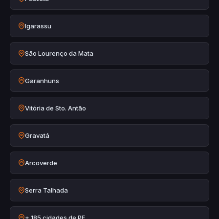
Igarassu
São Lourenço da Mata
Garanhuns
Vitória de Sto. Antão
Gravatá
Arcoverde
Serra Talhada
+ 185 cidades de PE