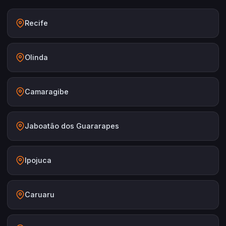
Recife
Olinda
Camaragibe
Jaboatão dos Guararapes
Ipojuca
Caruaru