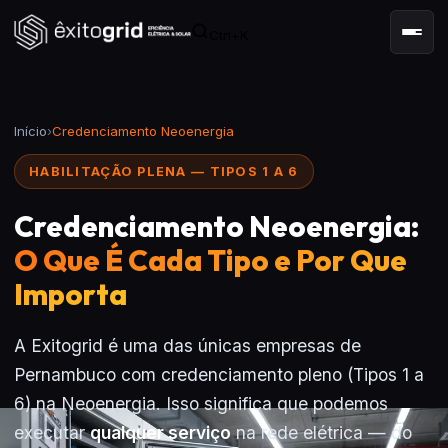
Ctrl+K
Início
›
Credenciamento Neoenergia
HABILITAÇÃO PLENA — TIPOS 1 A 6
Credenciamento Neoenergia:
O Que É Cada Tipo e Por Que
Importa
A Exitogrid é uma das únicas empresas de
Pernambuco com credenciamento pleno (Tipos 1 a
6) na Neoenergia. Isso significa que podemos
executar
qualquer serviço
na rede elétrica — do