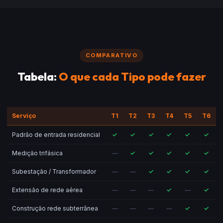
COMPARATIVO
Tabela:
O que cada Tipo pode fazer
Serviço
T1
T2
T3
T4
T5
T6
Padrão de entrada residencial
✓
✓
✓
✓
✓
✓
Medição trifásica
—
✓
✓
✓
✓
✓
Subestação / Transformador
—
—
✓
✓
✓
✓
Extensão de rede aérea
—
—
—
✓
—
✓
Construção rede subterrânea
—
—
—
—
✓
✓