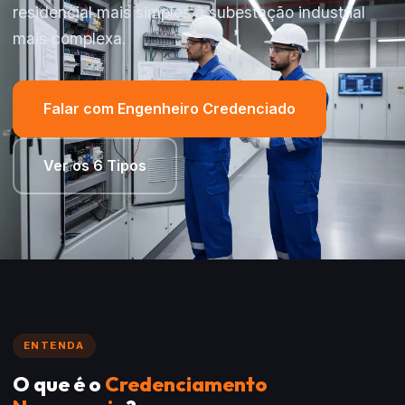
residencial mais simples à subestação industrial
mais complexa.
Falar com Engenheiro Credenciado
Ver os 6 Tipos
ENTENDA
O que é o
Credenciamento