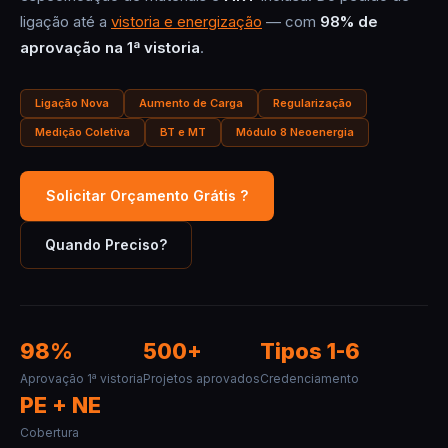
ligação até a
vistoria e energização
— com
98% de
aprovação na 1ª vistoria
.
Ligação Nova
Aumento de Carga
Regularização
Medição Coletiva
BT e MT
Módulo 8 Neoenergia
Solicitar Orçamento Grátis ?
Quando Preciso?
98%
500+
Tipos 1-6
Aprovação 1ª vistoria
Projetos aprovados
Credenciamento
PE + NE
Cobertura