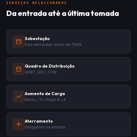
SERVIÇOS RELACIONADOS
Da entrada até a última tomada
Subestação
Para demandas acima de 75kW
Quadro de Distribuição
QGBT, QDC, CCM
Aumento de Carga
Mono→Tri, Grupo B→A
Aterramento
Obrigatório na entrada