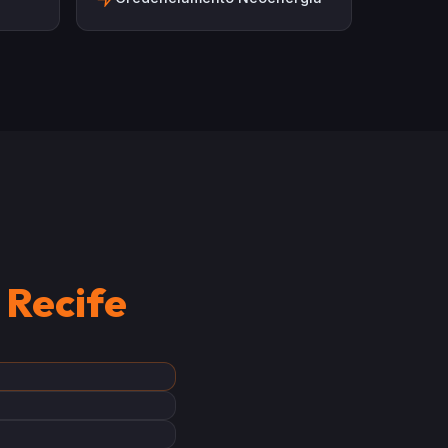
m
Recife