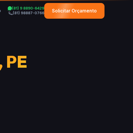
(81) 9 8890-6429
Solicitar Orçamento
o
(81) 98887-0766
, PE