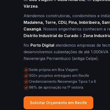
Várzea
.
Atendemos construtoras, condomínios e indú
Madalena, Torre, CDU, Pina, Imbiribeira, Sant
Caxangá
. Nossos engenheiros conhecem a r
Distrito Industrial do Curado
à
Zona Industria
No
Porto Digital
atendemos empresas de tecn
desenvolvemos subestações de até 1.000kVA 
Neoenergia Pernambuco (antiga Celpe).
Sede própria em Boa Viagem
500+ projetos entregues em Recife
Credenciamento Neoenergia Tipos 1 a 6
98% de aprovação na 1ª vistoria
Solicitar Orçamento em Recife