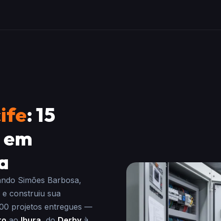
ife
: 15
a em
a
nando Simões Barbosa,
e e construiu sua
500 projetos entregues —
ro
ao
Ibura
, do
Derby
à