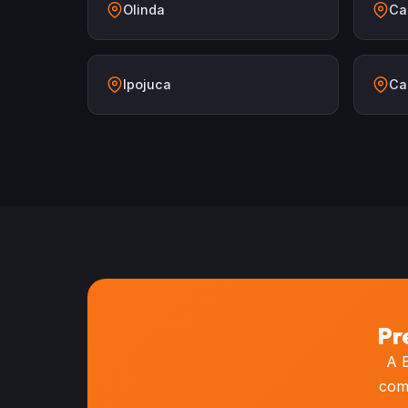
Olinda
Ca
Ipojuca
Ca
Pr
A E
com