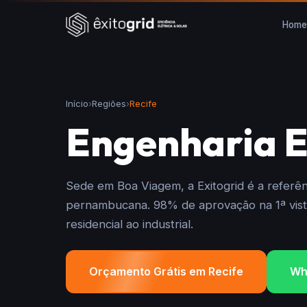
Home
Início
›
Regiões
›
Recife
Engenharia E
Sede em Boa Viagem, a Exitogrid é a referênc
pernambucana. 98% de aprovação na 1ª vist
residencial ao industrial.
Orçamento Grátis em Recife
Wh