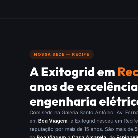
NOSSA SEDE — RECIFE
A Exitogrid em
Rec
anos de excelênci
engenharia elétric
Com sede na Galeria Santo Antônio, Av. Fer
em
Boa Viagem
, a Exitogrid nasceu em Recif
reputação por mais de 15 anos. São mais de 
de
Boa Viagem
a
Casa Amarela
, de
Espinhei