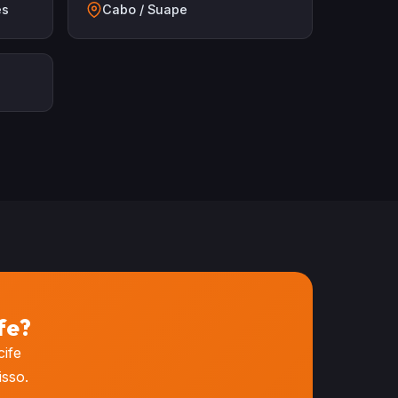
es
Cabo / Suape
fe?
cife
sso.