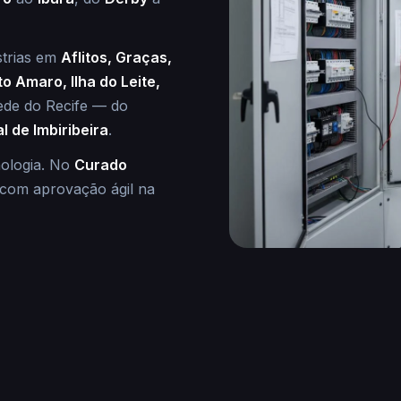
strias em
Aflitos, Graças,
o Amaro, Ilha do Leite,
ede do Recife — do
l de Imbiribeira
.
ologia. No
Curado
com aprovação ágil na