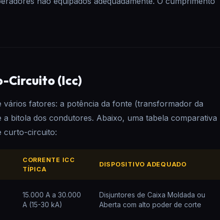
operadores não equipados adequadamente. O cumprimento
-Circuito (Icc)
 vários fatores: a potência da fonte (transformador da
 e a bitola dos condutores. Abaixo, uma tabela comparativa
 curto-circuito:
CORRENTE ICC
DISPOSITIVO ADEQUADO
TÍPICA
15.000 A a 30.000
Disjuntores de Caixa Moldada ou
A (15-30 kA)
Aberta com alto poder de corte