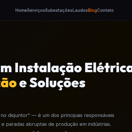
Home
Serviços
Subestações
Laudos
Blog
Contato
m Instalação Elétric
ção
e Soluções
no disjuntor" — é um dos principais responsáveis
 e paradas abruptas de produção em indústrias.