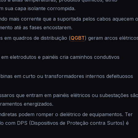
m sua capa isolante corrompida.
do mais corrente que a suportada pelos cabos aquecem 
mento até as fases encostarem.
 em quadros de distribuição (
QGBT
) geram arcos elétrico
em eletrodutos e painéis cria caminhos condutivos
inas em curto ou transformadores internos defeituosos
ssaros que entram em painéis elétricos ou subestações sã
rramentos energizados.
ndiretas podem romper o dielétrico de equipamentos. Ter
do com DPS (Dispositivos de Proteção contra Surtos) é