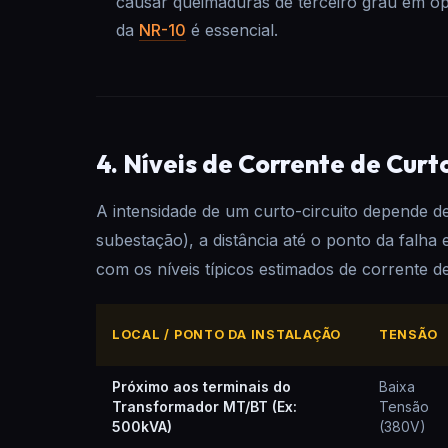
causar queimaduras de terceiro grau em 
da
NR-10
é essencial.
4. Níveis de Corrente de Curto
A intensidade de um curto-circuito depende de
subestação), a distância até o ponto da falha
com os níveis típicos estimados de corrente de
LOCAL / PONTO DA INSTALAÇÃO
TENSÃO
Próximo aos terminais do
Baixa
Transformador MT/BT (Ex:
Tensão
500kVA)
(380V)