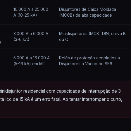
10.000 A a 25.000
Disjuntores de Caixa Moldada
A (10-25 kA)
(MCCB) de alta capacidade
3.000 A a 6.000 A
Minidisjuntores (MCB) DIN, curva B
(3-6 kA)
ou C
)
5.000 A a 16.000 A
Relés de proteção acoplados a
(5-16 kA) em MT
Disjuntores a Vácuo ou SF6
inidisjuntor residencial com capacidade de interrupção de 3
 Icc de 15 kA é um erro fatal. Ao tentar interromper o curto,