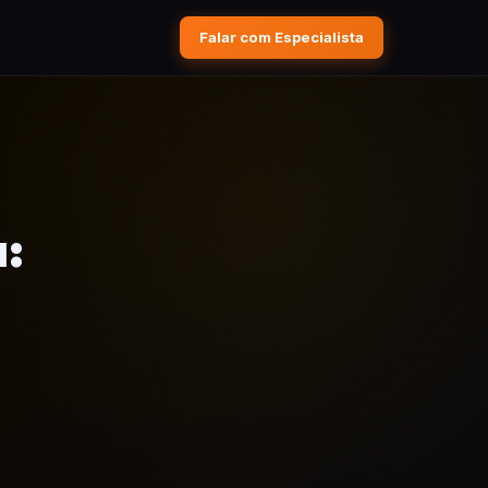
Falar com Especialista
a: