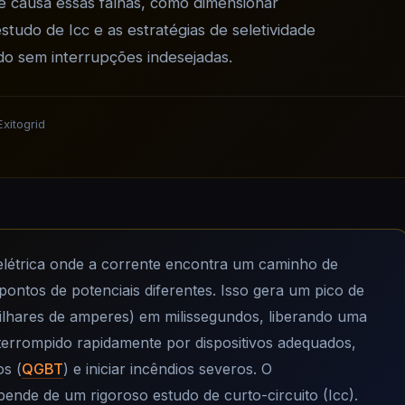
e causa essas falhas, como dimensionar
tudo de Icc e as estratégias de seletividade
do sem interrupções indesejadas.
xitogrid
létrica onde a corrente encontra um caminho de
 pontos de potenciais diferentes. Isso gera um pico de
ilhares de amperes) em milissegundos, liberando uma
nterrompido rapidamente por dispositivos adequados,
os (
QGBT
) e iniciar incêndios severos. O
nde de um rigoroso estudo de curto-circuito (Icc).