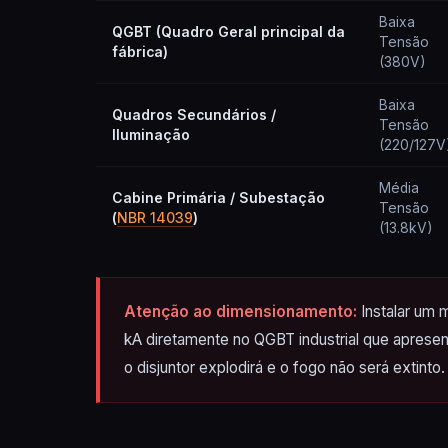
Baixa
QGBT (Quadro Geral principal da
Tensão
fábrica)
(380V)
Baixa
Quadros Secundários /
Tensão
Iluminação
(220/127V
Média
Cabine Primária / Subestação
Tensão
(
NBR 14039
)
(13.8kV)
Atenção ao dimensionamento:
Instalar um m
kA diretamente no QGBT industrial que apresenta
o disjuntor explodirá e o fogo não será extinto.